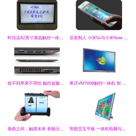
时信达82英寸液晶触控一体机 厂家直销助力百卓批发触控革命
后发制人 小米5s与小米Note 2的配置猜想与未来触控产品走向
抢不到苹果不用怕 触控超极本精品大推荐
希沃VM7008触控一体机 智能教学的全面升级体验
卷曲之间，触摸未来 卷轴元素创意产品设计赏析
智能交互平板 一体机电脑与多点触控技术的融合革新